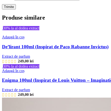
Produse similare
30% la al doilea extract
Adaugă în coș
De’lirant 100ml (Inspirat de Paco Rabanne Invictus)
Extract de parfum
249,00
lei
30% la al doilea extract
Adaugă în coș
Enigma 100ml (Inspirat de Louis Vuitton – Imaginati
Extract de parfum
249,00
lei