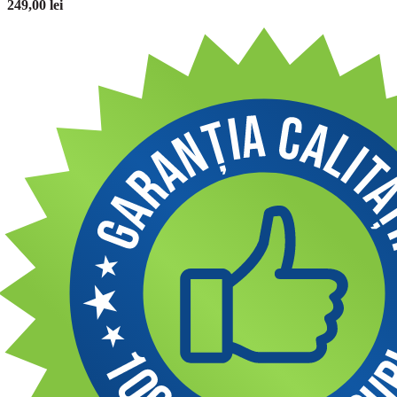
249,00
lei