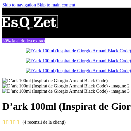
Skip to navigation
Skip to main content
30% la al doilea extract
D’ark 100ml (Inspirat de Gio
(
4
recenzii de la clienți)