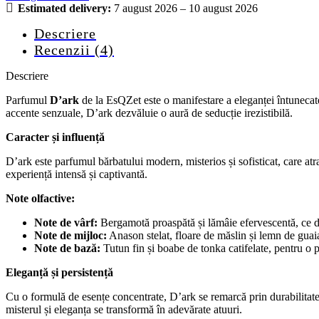
Estimated delivery:
7 august 2026 – 10 august 2026
Descriere
Recenzii (4)
Descriere
Parfumul
D’ark
de la EsQZet este o manifestare a eleganței întunecate 
accente senzuale, D’ark dezvăluie o aură de seducție irezistibilă.
Caracter și influență
D’ark este parfumul bărbatului modern, misterios și sofisticat, care at
experiență intensă și captivantă.
Note olfactive:
Note de vârf:
Bergamotă proaspătă și lămâie efervescentă, ce de
Note de mijloc:
Anason stelat, floare de măslin și lemn de guai
Note de bază:
Tutun fin și boabe de tonka catifelate, pentru o 
Eleganță și persistență
Cu o formulă de esențe concentrate, D’ark se remarcă prin durabilitatea
misterul și eleganța se transformă în adevărate atuuri.