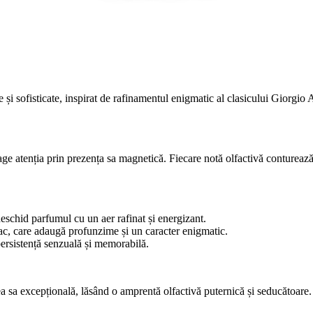
și sofisticate, inspirat de rafinamentul enigmatic al clasicului Giorgio 
rage atenția prin prezența sa magnetică. Fiecare notă olfactivă conturea
schid parfumul cu un aer rafinat și energizant.
ac, care adaugă profunzime și un caracter enigmatic.
persistență senzuală și memorabilă.
 sa excepțională, lăsând o amprentă olfactivă puternică și seducătoare. 