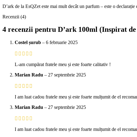
D’ark de la EsQZet este mai mult decât un parfum – este o declarație de 
Recenzii (4)
4 recenzii pentru
D’ark 100ml (Inspirat d
Costel șurub
–
6 februarie 2025
L-am cumpărat fratele meu și este foarte calitativ !
Marian Radu
–
27 septembrie 2025
I am luat cadou fratele meu și este foarte mulțumit de el recom
Marian Radu
–
27 septembrie 2025
I am luat cadou fratele meu și este foarte mulțumit de el reco