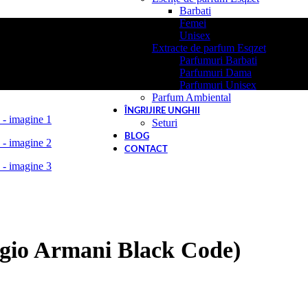
Barbati
Femei
Unisex
Extracte de parfum Esqzet
Parfumuri Barbati
Parfumuri Dama
Parfumuri Unisex
Parfum Ambiental
ÎNGRIJIRE UNGHII
Seturi
BLOG
CONTACT
rgio Armani Black Code)