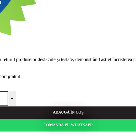
eturul produselor desfăcute și testate, demonstrând astfel încrederea no
port gratuit
+
ADAUGĂ ÎN COȘ
COMANDĂ PE WHATSAPP