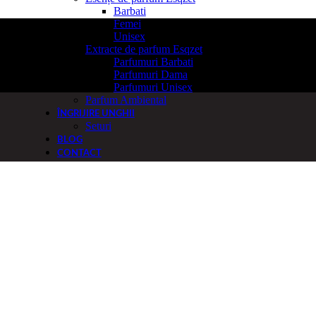
Barbati
Femei
Unisex
Extracte de parfum Esqzet
Parfumuri Barbati
Parfumuri Dama
Parfumuri Unisex
Parfum Ambiental
ÎNGRIJIRE UNGHII
Seturi
BLOG
CONTACT