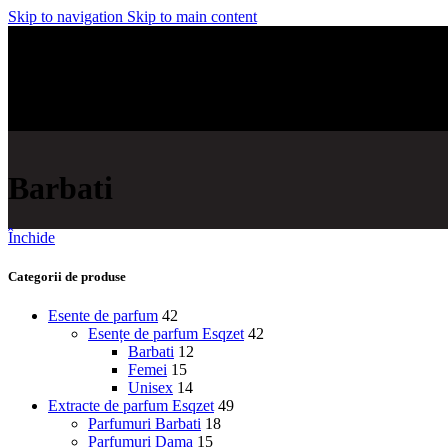
Skip to navigation
Skip to main content
Barbati
Închide
Categorii de produse
Esente de parfum
42
Esențe de parfum Esqzet
42
Barbati
12
Femei
15
Unisex
14
Extracte de parfum Esqzet
49
Parfumuri Barbati
18
Parfumuri Dama
15