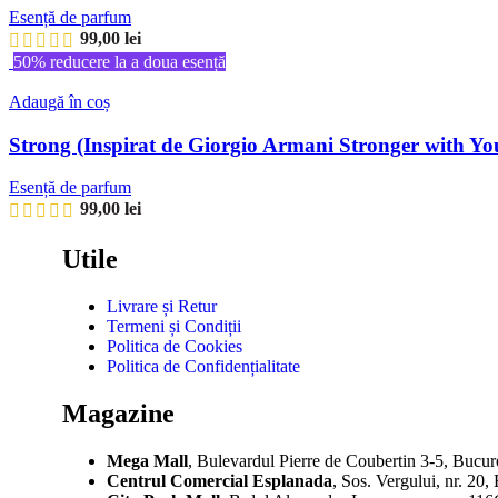
Esență de parfum
99,00
lei
50% reducere la a doua esență
Adaugă în coș
Strong (Inspirat de Giorgio Armani Stronger with Yo
Esență de parfum
99,00
lei
Utile
Livrare și Retur
Termeni și Condiții
Politica de Cookies
Politica de Confidențialitate
Magazine
Mega Mall
, Bulevardul Pierre de Coubertin 3-5, Bucure
Centrul Comercial Esplanada
, Sos. Vergului, nr. 20,