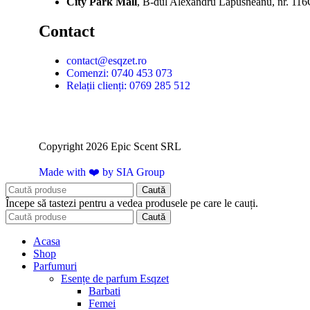
City Park Mall
, B-dul Alexandru Lapusneanu, nr. 116
Contact
contact@esqzet.ro
Comenzi: 0740 453 073
Relații clienți: 0769 285 512
Copyright 2026 Epic Scent SRL
Made with ❤️ by SIA Group
Caută
Începe să tastezi pentru a vedea produsele pe care le cauți.
Caută
Acasa
Shop
Parfumuri
Esențe de parfum Esqzet
Barbati
Femei