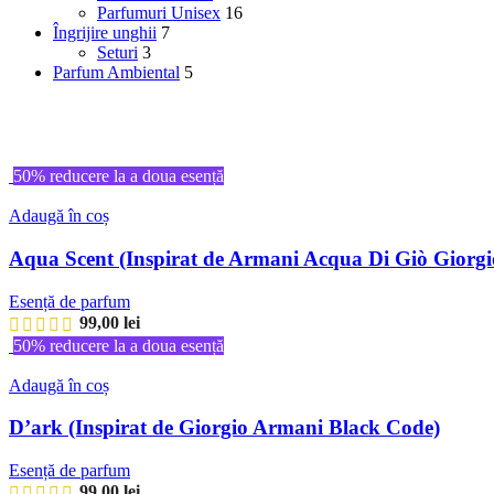
Parfumuri Unisex
16
Îngrijire unghii
7
Seturi
3
Parfum Ambiental
5
50% reducere la a doua esență
Adaugă în coș
Aqua Scent (Inspirat de Armani Acqua Di Giò Giorgi
Esență de parfum
99,00
lei
50% reducere la a doua esență
Adaugă în coș
D’ark (Inspirat de Giorgio Armani Black Code)
Esență de parfum
99,00
lei